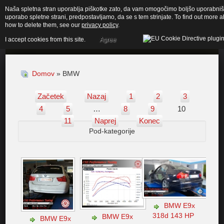
Naša spletna stran uporablja piškotke zato, da vam omogočimo boljšo uporabnišk
uporabo spletne strani, predpostavljamo, da se s tem strinjate. To find out more
how to delete them, see our
privacy policy
.
I accept cookies from this site.
Agree
Domov
» BMW
Začetek
Nazaj
1
2
3
4
5
…
8
9
10
11
Naprej
Konec
Pod-kategorije
BMW E9x
318d 143 HP
BMW E9x
BMW E9x