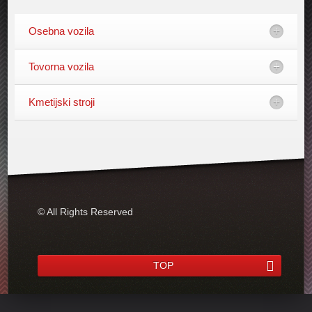
Osebna vozila
Tovorna vozila
Kmetijski stroji
© All Rights Reserved
TOP