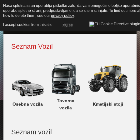
Naša spletna stran uporablja piškotke zato, da vam omogočimo boljšo uporabnišk
uporabo spletne strani, predpostavljamo, da se s tem strinjate. To find out more
how to delete them, see our
privacy policy
.
I accept cookies from this site.
Agree
Seznam Vozil
Tovorna
Osebna vozila
Kmetijski stoji
vozila
Seznam vozil