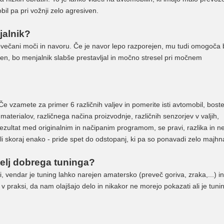
il pa pri vožnji zelo agresiven.
jalnik?
večani moči in navoru. Če je navor lepo razporejen, mu tudi omogoča b
jen, bo menjalnik slabše prestavljal in močno stresel pri močnem
 Če vzamete za primer 6 različnih valjev in pomerite isti avtomobil, boste 
materialov, različnega načina proizvodnje, različnih senzorjev v valjih,
rezultat med originalnim in načipanim programom, se pravi, razlika in n
zali skoraj enako - pride spet do odstopanj, ki pa so ponavadi zelo majhn
atelj dobrega tuninga?
i, vendar je tuning lahko narejen amatersko (preveč goriva, zraka,...) i
je v praksi, da nam olajšajo delo in nikakor ne morejo pokazati ali je tuni