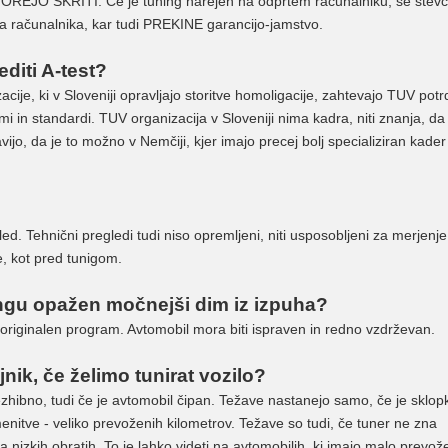
 MOREJO SKRITI. Če je tuning narejen na odprtem računalniku, se števc
ja računalnika, kar tudi PREKINE garancijo-jamstvo.
diti A-test?
ije, ki v Sloveniji opravljajo storitve homoligacije, zahtevajo TUV potrd
in standardi. TUV organizacija v Sloveniji nima kadra, niti znanja, da 
jo, da je to možno v Nemčiji, kjer imajo precej bolj specializiran kader
ed. Tehnični pregledi tudi niso opremljeni, niti usposobljeni za merjenj
, kot pred tunigom.
ningu opažen močnejši dim iz izpuha?
originalen program. Avtomobil mora biti ispraven in redno vzdrževan.
jnik, če želimo tunirat vozilo?
ezhibno, tudi če je avtomobil čipan. Težave nastanejo samo, če je sklop
nitve - veliko prevoženih kilometrov. Težave so tudi, če tuner ne zna
a nizkih obratih. To je lahko videti na avtomobilih, ki imajo malo prevož