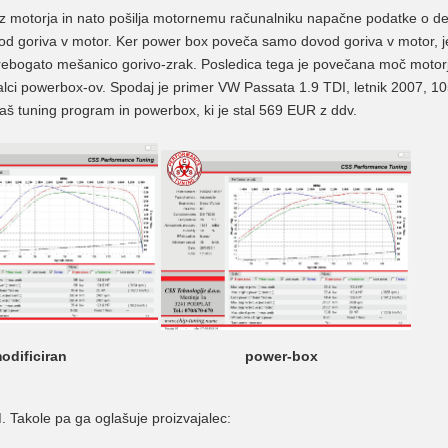
 z motorja in nato pošilja motornemu računalniku napačne podatke o d
vod goriva v motor. Ker power box poveča samo dovod goriva v motor, j
prebogato mešanico gorivo-zrak. Posledica tega je povečana moč motor
dajalci powerbox-ov. Spodaj je primer VW Passata 1.9 TDI, letnik 2007, 
 naš tuning program in powerbox, ki je stal 569 EUR z ddv.
odificiran
power-box
 Takole pa ga oglašuje proizvajalec: