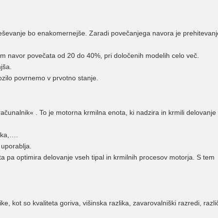
peševanje bo enakomernejše. Zaradi povečanjega navora je prehitevanj
sem navor povečata od 20 do 40%, pri določenih modelih celo več.
jša.
ozilo povrnemo v prvotno stanje.
čunalnik« . To je motorna krmilna enota, ki nadzira in krmili delovanje
nika,….
 uporablja.
 pa optimira delovanje vseh tipal in krmilnih procesov motorja. S tem
e, kot so kvaliteta goriva, višinska razlika, zavarovalniški razredi, razli