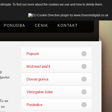
trinjate. To find out more about the cookies we use and how to delete them,
PONUDBA
CENIK
KONTAKT
Popusti
Možnost plačil
ng
avitvi
Dovod goriva
Vbrizgalne šobe
 Tu se
Posledice
 so