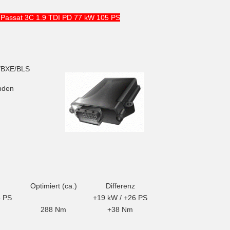
 Passat 3C 1.9 TDI PD 77 kW 105 PS
/BXE/BLS
nden
Optimiert (ca.)
Differenz
5 PS
+19 kW / +26 PS
288 Nm
+38 Nm