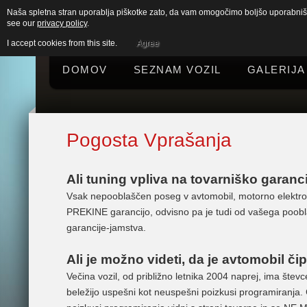
Naša spletna stran uporablja piškotke zato, da vam omogočimo boljšo uporabniško
see our
privacy policy
.
I accept cookies from this site.
Agree
DOMOV
SEZNAM VOZIL
GALERIJA
Pogosta Vprašanja
Ali tuning vpliva na tovarniško garanc
Vsak nepooblaščen poseg v avtomobil, motorno elektroni
PREKINE garancijo, odvisno pa je tudi od vašega poobla
garancije-jamstva.
Ali je možno videti, da je avtomobil čip
Večina vozil, od približno letnika 2004 naprej, ima štev
beležijo uspešni kot neuspešni poizkusi programiranja. 