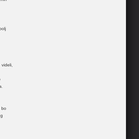
olj
videli,
e
a.
n bo
ng