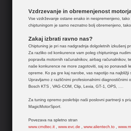
Vzdrzevanje in obremenjenost motorja
Vse vzdrževanje ostane enako in nespremenjeno, tako da
chiptuningom je samo neznatno bolj obremenjeno, tako d
Zakaj izbrati ravno nas?
Chiptuning je pri nas nadgradnja dolgoletnih izkušenj pri 
Za razliko od konkurence vam poleg chiptuninga nudimo
popravila motornih računalnikov, airbag računalnikov, ter
naše konkurence ne more zagotoviti, saj so ponavadi le 
opreme. Ko pa gre kaj narobe, vas napotijo na najbližji
Upravljamo z različnimi profesionalnimi diagnostičnimi or
Bosch KTS , VAG-COM, Clip, Lexia, GT-1, OPS, ….
Za tuning opremo poskrbijo naši poslovni partnerji s p
MagicMotorSport.
Povezava na spletno stran
www.cmdtec.it
,
www.evc.de
,
www.alientech.to
,
www.m