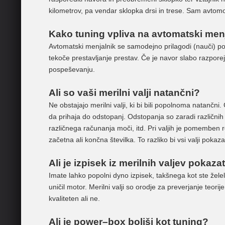
kilometrov, pa vendar sklopka drsi in trese. Sam avtomob
Kako tuning vpliva na avtomatski men
Avtomatski menjalnik se samodejno prilagodi (nauči) po
tekoče prestavljanje prestav. Če je navor slabo razpore
pospeševanju.
Ali so vaši merilni valji natančni?
Ne obstajajo merilni valji, ki bi bili popolnoma natančni.
da prihaja do odstopanj. Odstopanja so zaradi različnih 
različnega računanja moči, itd. Pri valjih je pomemben 
začetna ali končna številka. To razliko bi vsi valji poka
Ali je izpisek iz merilnih valjev pokaz
Imate lahko popolni dyno izpisek, takšnega kot ste želel
uničil motor. Merilni valji so orodje za preverjanje teori
kvaliteten ali ne.
Ali je power–box boljši kot tuning?