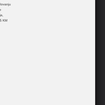
elovanju
e
ja,
105 KM