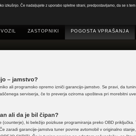
 izkušnjo. Če nadaljujete z uporabo spletne strani, predpostavljamo, da se s tem s
 VOZIL
ZASTOPNIKI
POGOSTA VPRAŠANJA
ijo – jamstvo?
ko ali programsko opremo izniči garancijo-jamstvo. Se pravi, da tuni
ščenega serviserja, če to preverja oziroma upošteva pri morebitni uvelj
an ali da je bil čipan?
ce (counterje), ki beležijo poizkuse programiranja preko OBD priključka.
Če zaradi garancije-jamstva tuner povrne avtomobil v originalno stanje,