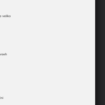
e veliko
 vseh
čni