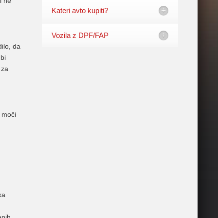
i ne
Kateri avto kupiti?
Vozila z DPF/FAP
ilo, da
bi
 za
e moči
ka
enih