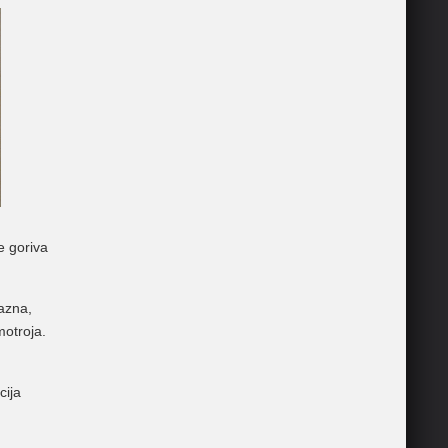
e goriva
zazna,
motroja.
cija