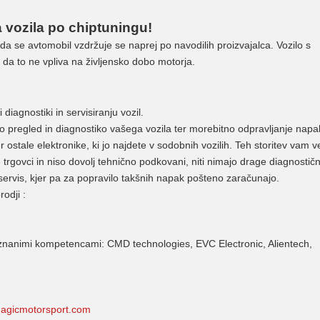
 vozila po chiptuningu!
 se avtomobil vzdržuje se naprej po navodilih proizvajalca. Vozilo s
a to ne vpliva na življensko dobo motorja.
diagnostiki in servisiranju vozil.
 pregled in diagnostiko vašega vozila ter morebitno odpravljanje napa
 ostale elektronike, ki jo najdete v sodobnih vozilih. Teh storitev vam v
trgovci in niso dovolj tehnično podkovani, niti nimajo drage diagnostič
 servis, kjer pa za popravilo takšnih napak pošteno zaračunajo.
odji :
riznanimi kompetencami: CMD technologies, EVC Electronic, Alientech,
agicmotorsport.com