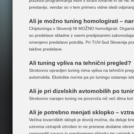
poizkusi programiranja vidni s strani tovarne in se NE
prestavijo, vendar so v tem primeru vidne sledi odpiran
Ali je možno tuning homologirati – nare
Chiptuninga v Sloveniji NI MOŽNO homoligirati. Organizac
so predelave skladne z vsemi predpisanimi zakonodajami 
omenjeno predelavo potrdila. Pri TUV-Sud Slovenija pravi
takšne predelave.
Ali tuning vpliva na tehnični pregled?
Strokovno opravljen tuning nima vpliva na tehnični pregl
avtomobila. Ekološke norme pa po tuningu ostanejo iste
Ali je pri dizelskih avtomobilih po tu
Strokovno narejen tuning ne povzroča nič več dima kot 
Ali je potrebno menjati sklopko – vztra
Večina tovarniških sklopk je dovolj močna, da deluje br
oziroma vztrajnik iztrošen in ne prenese dodatne obreme
rasporediti navora in preobremeni sklopko ter vztajnik n