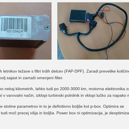
letnikov težave s filtri trdih delcev (FAP-DPF). Zaradi prevelike količin
olj sajast in zamaši omenjeni filter.
 po nekaj kilometrih, lahko tudi po 2000-3000 km, motorna elektronika 
v varovalni način, izklopi turbinski polnilnik in vklopi lučko za napako 
stotine parametrov in to je definitivno boljše kot p-box. Optimira se
udi moč precej višja in boljša. Power box ni optimizacija, je deoptimiza