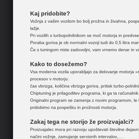
Kaj pridobite?
Vožnja z vašim vozilom bo bolj prožna in živahna, pos
lažje.
Pri vozilih s turbopolnilnikom se moč motorja in predv
Poraba goriva je ob normalni voznji tudi do 0,5 litra man
Če s tuningom niste zadovoljni, vam vrnemo denar in v
Kako to dosežemo?
Vsa moderna vozila uporabljajo za delovanje motorja »ra
procesov v motorju:
čas vbrizga, količina vbrizga goriva, pritisk turbo-polnil
Chiptuning je prilagoditev programa, ki ga ta računalnik
Originalni program se zamenja z novim programom, le ta
pridobimo na pospešku in prožnosti motorja.
Zakaj tega ne storijo že proizvajalci?
Proizvajalec mora pri razvoju upoštevati številne dejavnik
načini vožnje, zamujanje servisnih intervalov,….