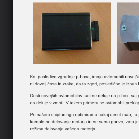
Kot posledico vgradnje p-boxa, imajo avtomobili novejših 
ni dovolj časa in zraka, da ta zgori, posledično je izpuh b
Dosti novejših avtomobilov tudi ne deluje na p-box, saj
da deluje v zmoti. V takem primeru se avtomobil preklopi 
Pri našem chiptuningu optimiramo nakaj deset map, to je 
kompletno delovanje motorja in ne samo gorivo, zato je t
režima delovanja vašega motorja.