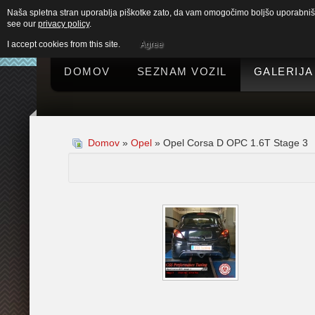
Naša spletna stran uporablja piškotke zato, da vam omogočimo boljšo uporabniško
see our
privacy policy
.
I accept cookies from this site.
Agree
DOMOV
SEZNAM VOZIL
GALERIJA
Domov
»
Opel
» Opel Corsa D OPC 1.6T Stage 3