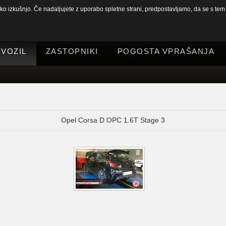
 izkušnjo. Če nadaljujete z uporabo spletne strani, predpostavljamo, da se s tem s
 VOZIL
ZASTOPNIKI
POGOSTA VPRAŠANJA
Opel Corsa D OPC 1.6T Stage 3