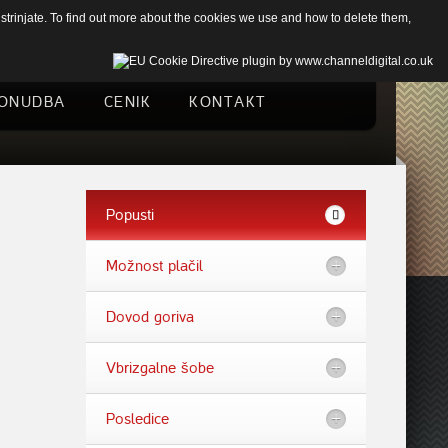
trinjate. To find out more about the cookies we use and how to delete them,
ONUDBA
CENIK
KONTAKT
Popusti
Možnost plačil
Dovod goriva
Vbrizgalne šobe
Posledice