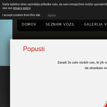
Naša spletna stran uporablja piškotke zato, da vam omogočimo boljšo uporabniško
see our
privacy policy
.
I accept cookies from this site.
Agree
DOMOV
SEZNAM VOZIL
GALERIJA V
Popusti
Zaradi že zelo nizkih cen, ki jih 
da strankam n