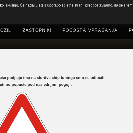
 izkušnjo. Če nadaljujete z uporabo spletne strani, predpostavljamo, da se s tem s
OZIL
ZASTOPNIKI
POGOSTA VPRAŠANJA
P
naše podjetje ima na storitve chip tuninga smo se odločili,
udimo popuste pod naslednjimi pogoji.